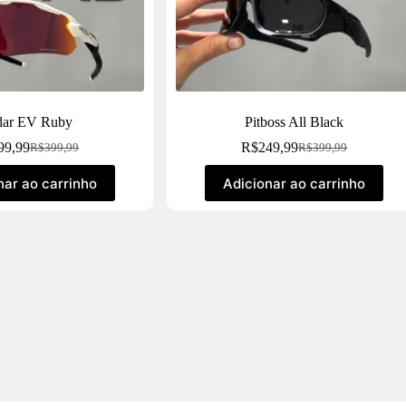
dar EV Ruby
Pitboss All Black
99,99
R$
249,99
R$
399,99
R$
399,99
nar ao carrinho
Adicionar ao carrinho