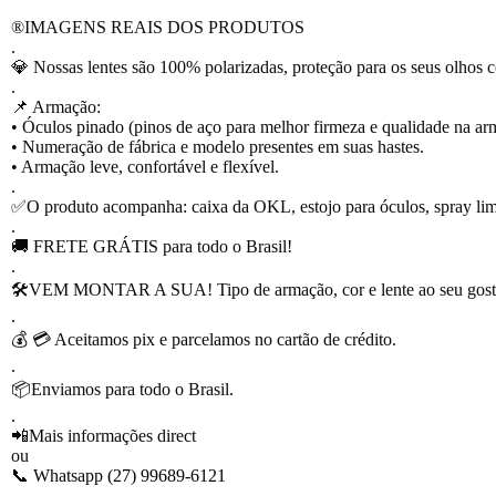
®️IMAGENS REAIS DOS PRODUTOS
.
💎 Nossas lentes são 100% polarizadas, proteção para os seus olhos c
.
📌 Armação:
• Óculos pinado (pinos de aço para melhor firmeza e qualidade na ar
• Numeração de fábrica e modelo presentes em suas hastes.
• Armação leve, confortável e flexível.
.
✅O produto acompanha: caixa da OKL, estojo para óculos, spray limp
.
🚚 FRETE GRÁTIS para todo o Brasil!
.
🛠VEM MONTAR A SUA! Tipo de armação, cor e lente ao seu gost
.
💰 💳 Aceitamos pix e parcelamos no cartão de crédito.
.
📦Enviamos para todo o Brasil.
.
📲Mais informações direct
ou
📞 Whatsapp
(27) 99689-6121