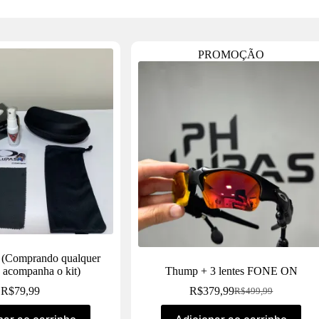
PROMOÇÃO
o (Comprando qualquer
á acompanha o kit)
Thump + 3 lentes FONE ON
R$
79,99
R$
379,99
R$
499,99