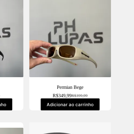
Permian Bege
R$
349,99
9
R$
399,99
nho
Adicionar ao carrinho