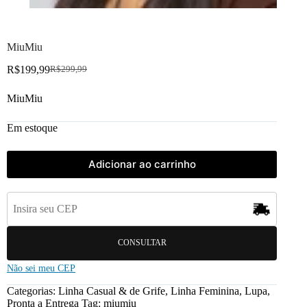
MiuMiu
R$
199,99
R$
299,99
MiuMiu
Em estoque
Adicionar ao carrinho
CONSULTAR
Não sei meu CEP
Categorias:
Linha Casual & de Grife
,
Linha Feminina
,
Lupa
,
Pronta a Entrega
Tag:
miumiu