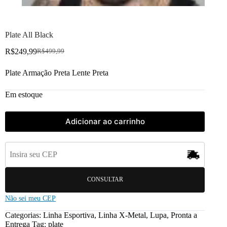
Plate All Black
R$
249,99
R$
499,99
Plate Armação Preta Lente Preta
Em estoque
Adicionar ao carrinho
CONSULTAR
Não sei meu CEP
Categorias:
Linha Esportiva
,
Linha X-Metal
,
Lupa
,
Pronta a
Entrega
Tag:
plate