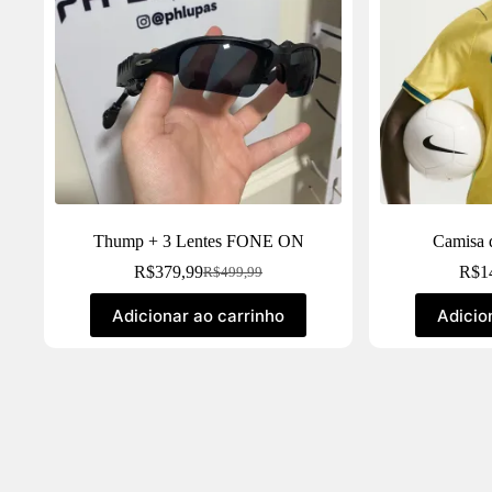
Thump + 3 Lentes FONE ON
Camisa 
R$
379,99
R$
1
R$
499,99
Adicionar ao carrinho
Adicio